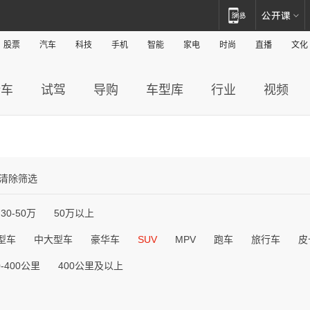
股票
汽车
科技
手机
智能
家电
时尚
直播
文化
新车
试驾
导购
车型库
行业
视频
清除筛选
30-50万
50万以上
型车
中大型车
豪华车
SUV
MPV
跑车
旅行车
皮
0-400公里
400公里及以上