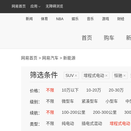
网易首页
应用
无障碍浏览
新闻
体育
NBA
娱乐
音乐
游戏
财经
首页
购车
网易首页
>
网易汽车
> 新能源
筛选条件
SUV
×
增程式电动
×
恒驰
×
不限
10万以下
10-20万
20-30万
价格：
不限
微型车
紧凑型车
小型车
中
级别：
不限
100-200公里
200-300公里
30
续航：
不限
纯电动
插电式混动
增程式电动
类型：