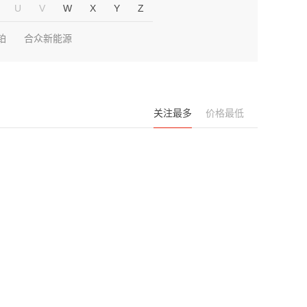
U
V
W
X
Y
Z
铂
合众新能源
关注最多
价格最低