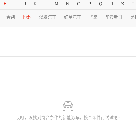
H
I
J
K
L
M
N
O
P
Q
R
S
T
合创
恒驰
汉腾汽车
红星汽车
华骐
华晨新日
昊
哎呀，没找到符合条件的新能源车，换个条件再试试吧~