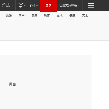
登录
注册免费邮箱
旅游
房产
家居
教育
本地
健康
艺术
卡
微面