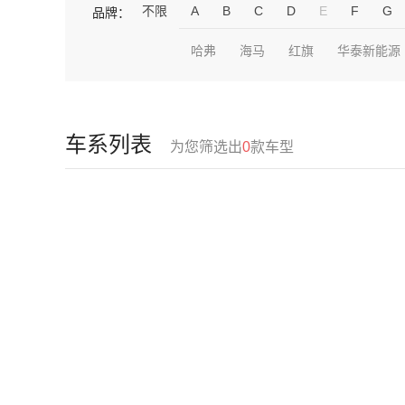
不限
A
B
C
D
E
F
G
品牌：
哈弗
海马
红旗
华泰新能源
车系列表
为您筛选出
0
款车型