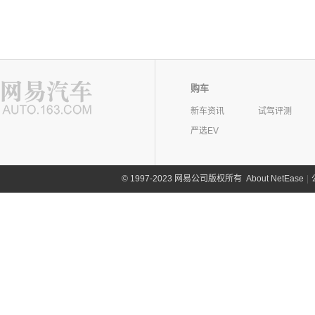
购车
新车资讯
试驾评测
严选EV
©
1997-2023 网易公司版权所有
About NetEase
|