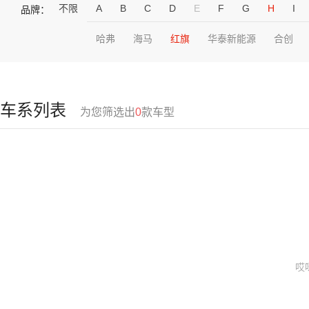
不限
A
B
C
D
E
F
G
H
I
品牌：
哈弗
海马
红旗
华泰新能源
合创
车系列表
为您筛选出
0
款车型
哎