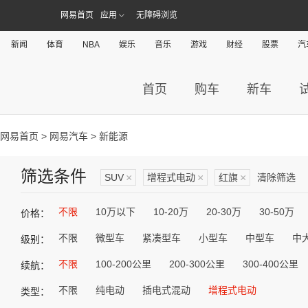
网易首页
应用
无障碍浏览
新闻
体育
NBA
娱乐
音乐
游戏
财经
股票
汽
首页
购车
新车
网易首页
>
网易汽车
> 新能源
筛选条件
SUV
×
增程式电动
×
红旗
×
清除筛选
不限
10万以下
10-20万
20-30万
30-50万
价格：
不限
微型车
紧凑型车
小型车
中型车
中
级别：
不限
100-200公里
200-300公里
300-400公里
续航：
不限
纯电动
插电式混动
增程式电动
类型：