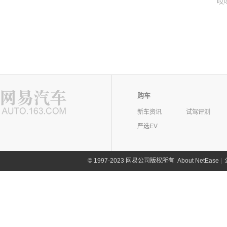
哎
购车
新车资讯
试驾评测
严选EV
©
1997-2023 网易公司版权所有
About NetEase
|