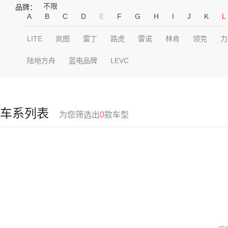
不限
品牌：
A
B
C
D
E
F
G
H
I
J
K
L
LITE
岚图
雷丁
路虎
雷诺
林肯
领克
力
陆地方舟
蓝电品牌
LEVC
车系列表
为您筛选出
0
款车型