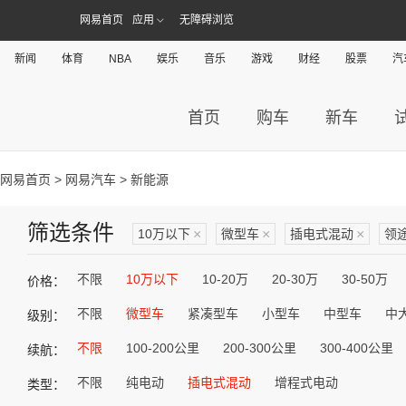
网易首页
应用
无障碍浏览
新闻
体育
NBA
娱乐
音乐
游戏
财经
股票
汽
首页
购车
新车
网易首页
>
网易汽车
> 新能源
筛选条件
10万以下
×
微型车
×
插电式混动
×
领
不限
10万以下
10-20万
20-30万
30-50万
价格：
不限
微型车
紧凑型车
小型车
中型车
中
级别：
不限
100-200公里
200-300公里
300-400公里
续航：
不限
纯电动
插电式混动
增程式电动
类型：