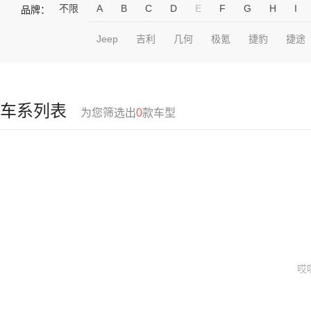
不限
A
B
C
D
E
F
G
H
I
品牌：
Jeep
吉利
几何
极氪
捷豹
捷途
车系列表
为您筛选出
0
款车型
哎