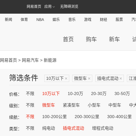
网易首页
应用
无障碍浏览
新闻
体育
NBA
娱乐
音乐
游戏
财经
股票
汽
首页
购车
新车
网易首页
>
网易汽车
> 新能源
筛选条件
10万以下
×
微型车
×
插电式混动
×
江
不限
10万以下
10-20万
20-30万
30-50万
价格：
不限
微型车
紧凑型车
小型车
中型车
中
级别：
不限
100-200公里
200-300公里
300-400公里
续航：
不限
纯电动
插电式混动
增程式电动
类型：