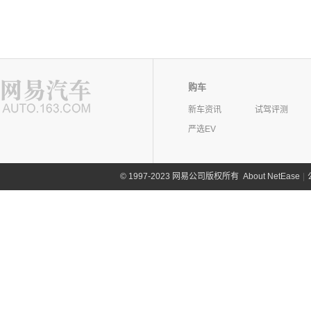
购车
新车资讯
试驾评测
严选EV
©
1997-2023 网易公司版权所有
About NetEase
|