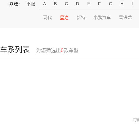
不限
A
B
C
D
E
F
G
H
I
品牌：
现代
星途
新特
小鹏汽车
雪铁龙
车系列表
为您筛选出
0
款车型
哎