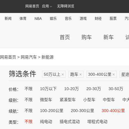
网易首页
应用
无障碍浏览
新闻
体育
NBA
娱乐
音乐
游戏
财经
股票
汽
首页
购车
新车
网易首页
>
网易汽车
> 新能源
筛选条件
50万以上
×
跑车
×
300-400公里
×
星
不限
10万以下
10-20万
20-30万
30-50万
价格：
不限
微型车
紧凑型车
小型车
中型车
中
级别：
不限
100-200公里
200-300公里
300-400公里
续航：
不限
纯电动
插电式混动
增程式电动
类型：