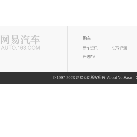
购车
新车资讯
试驾评测
严选EV
©
1997-2023 网易公司版权所有
About NetEase
|