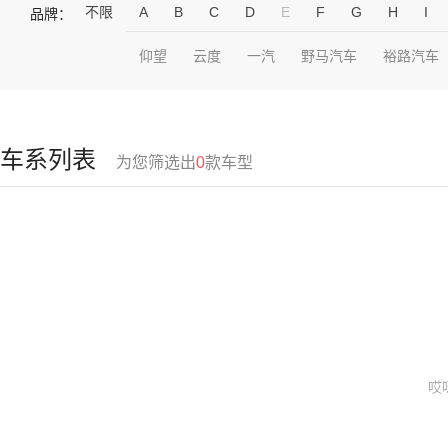
不限
A
B
C
D
E
F
G
H
I
品牌：
仰望
云度
一汽
野马汽车
裕路汽车
车系列表
为您筛选出
0
款车型
哎