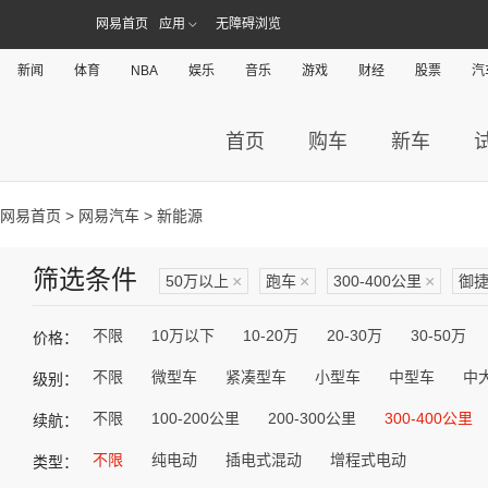
网易首页
应用
无障碍浏览
新闻
体育
NBA
娱乐
音乐
游戏
财经
股票
汽
首页
购车
新车
网易首页
>
网易汽车
> 新能源
筛选条件
50万以上
×
跑车
×
300-400公里
×
御
不限
10万以下
10-20万
20-30万
30-50万
价格：
不限
微型车
紧凑型车
小型车
中型车
中
级别：
不限
100-200公里
200-300公里
300-400公里
续航：
不限
纯电动
插电式混动
增程式电动
类型：