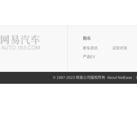
购车
新车资讯
试驾评测
严选EV
©
1997-2023 网易公司版权所有
About NetEase
|