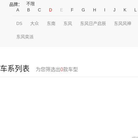
不限
品牌：
A
B
C
D
E
F
G
H
I
J
K
L
DS
大众
东南
东风
东风日产启辰
东风风神
东风奕派
车系列表
为您筛选出
0
款车型