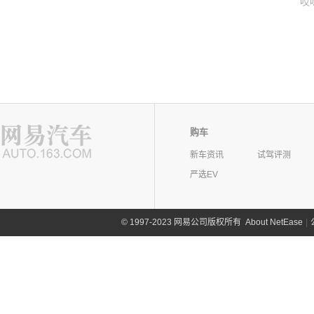
哎
购车
新车资讯
试驾评测
严选EV
©
1997-2023 网易公司版权所有
About NetEase
|