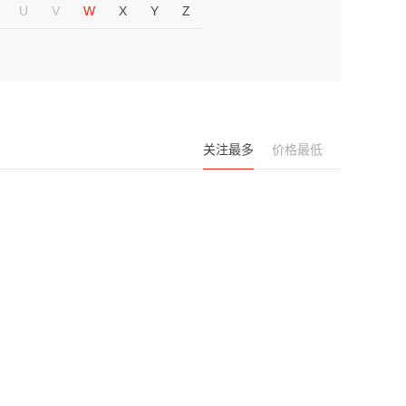
U
V
W
X
Y
Z
关注最多
价格最低