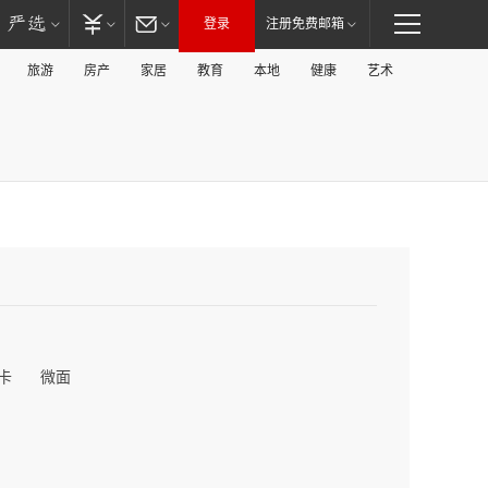
登录
注册免费邮箱
旅游
房产
家居
教育
本地
健康
艺术
卡
微面