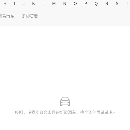
H
I
J
K
L
M
N
O
P
Q
R
S
T
威马汽车
潍柴英致
哎呀，没找到符合条件的新能源车，换个条件再试试吧~