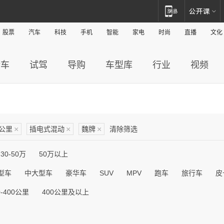
股票
汽车
科技
手机
智能
家电
时尚
直播
文化
新车
试驾
导购
车型库
行业
视频
0公里
×
插电式混动
×
魏牌
×
清除筛选
30-50万
50万以上
型车
中大型车
豪华车
SUV
MPV
跑车
旅行车
皮
0-400公里
400公里及以上