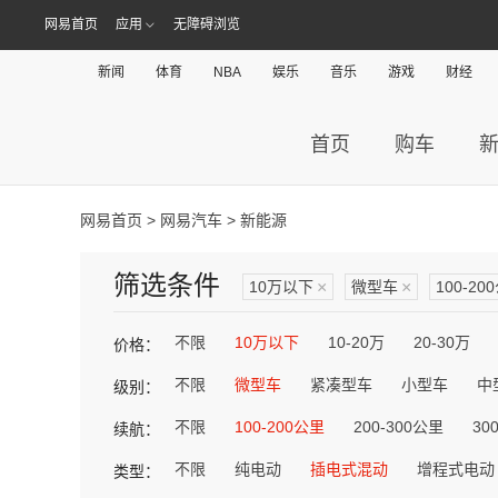
网易首页
应用
无障碍浏览
新闻
体育
NBA
娱乐
音乐
游戏
财经
首页
购车
网易首页
>
网易汽车
> 新能源
筛选条件
10万以下
×
微型车
×
100-20
不限
10万以下
10-20万
20-30万
价格：
不限
微型车
紧凑型车
小型车
中
级别：
不限
100-200公里
200-300公里
30
续航：
不限
纯电动
插电式混动
增程式电动
类型：