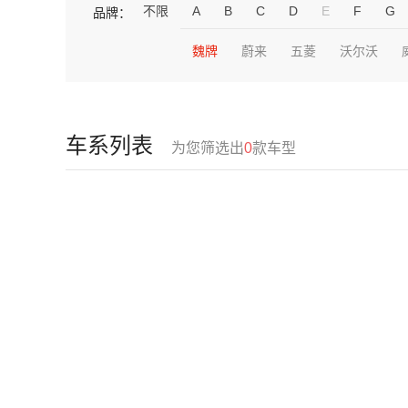
不限
A
B
C
D
E
F
G
品牌：
魏牌
蔚来
五菱
沃尔沃
车系列表
为您筛选出
0
款车型