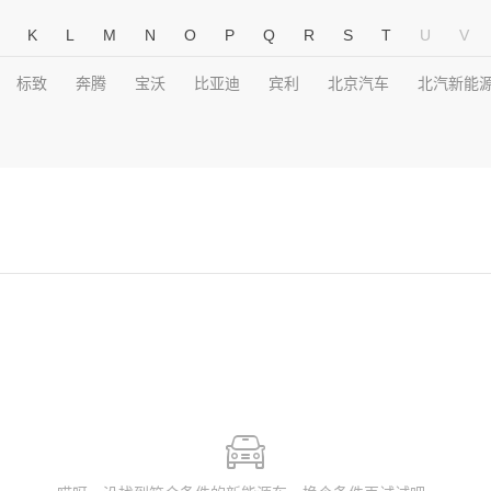
K
L
M
N
O
P
Q
R
S
T
U
V
标致
奔腾
宝沃
比亚迪
宾利
北京汽车
北汽新能