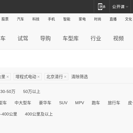
股票
汽车
科技
手机
智能
家电
时尚
直播
文化
新车
试驾
导购
车型库
行业
视频
公里
×
增程式电动
×
北京清行
×
清除筛选
30-50万
50万以上
型车
中大型车
豪华车
SUV
MPV
跑车
旅行车
皮
0-400公里
400公里及以上