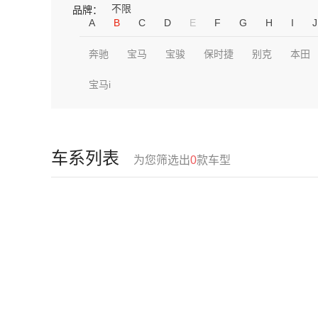
不限
品牌：
A
B
C
D
E
F
G
H
I
J
奔驰
宝马
宝骏
保时捷
别克
本田
宝马i
车系列表
为您筛选出
0
款车型