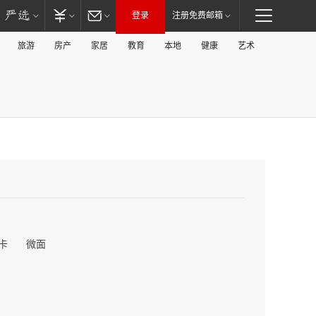
登录
注册免费邮箱
旅游
房产
家居
教育
本地
健康
艺术
卡
微面