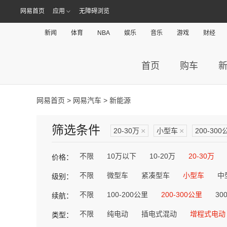
网易首页
应用
无障碍浏览
新闻
体育
NBA
娱乐
音乐
游戏
财经
首页
购车
网易首页
>
网易汽车
> 新能源
筛选条件
20-30万
×
小型车
×
200-300
不限
10万以下
10-20万
20-30万
价格：
不限
微型车
紧凑型车
小型车
中
级别：
不限
100-200公里
200-300公里
30
续航：
不限
纯电动
插电式混动
增程式电动
类型：