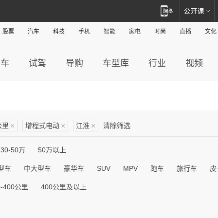
股票
汽车
科技
手机
智能
家电
时尚
直播
文化
新车
试驾
导购
车型库
行业
视频
公里
×
增程式电动
×
江淮
×
清除筛选
30-50万
50万以上
型车
中大型车
豪华车
SUV
MPV
跑车
旅行车
皮
0-400公里
400公里及以上