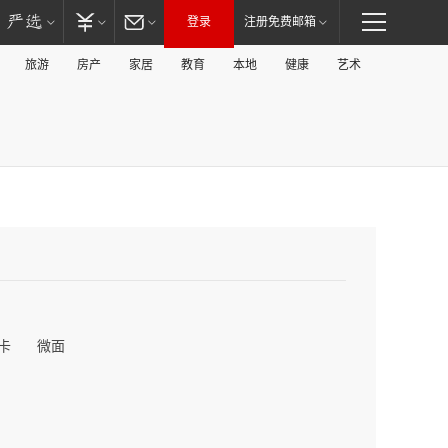
登录
注册免费邮箱
旅游
房产
家居
教育
本地
健康
艺术
卡
微面