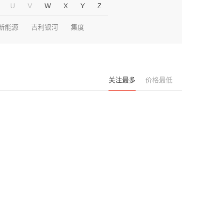
U
V
W
X
Y
Z
新能源
吉利银河
集度
关注最多
价格最低