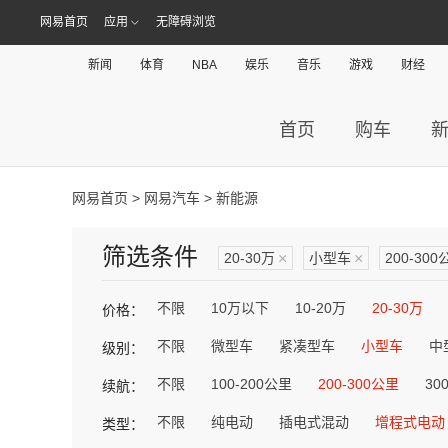
网易首页
应用
无障碍浏览
新闻
体育
NBA
娱乐
音乐
游戏
财经
首页
购车
网易首页
>
网易汽车
> 新能源
筛选条件
20-30万
×
小型车
×
200-300
不限
10万以下
10-20万
20-30万
价格：
不限
微型车
紧凑型车
小型车
中
级别：
不限
100-200公里
200-300公里
30
续航：
不限
纯电动
插电式混动
增程式电动
类型：