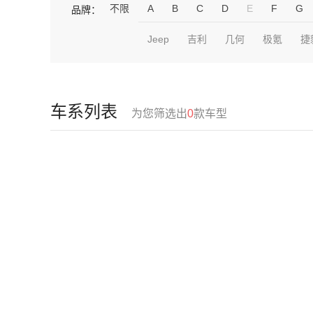
不限
A
B
C
D
E
F
G
品牌：
Jeep
吉利
几何
极氪
捷
车系列表
为您筛选出
0
款车型