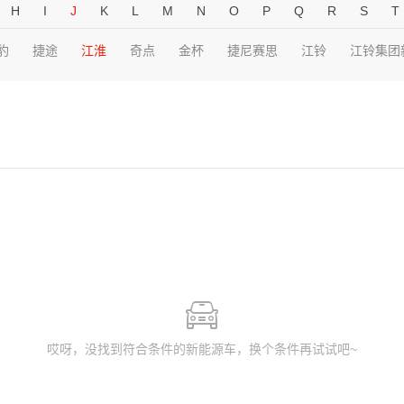
H
I
J
K
L
M
N
O
P
Q
R
S
T
豹
捷途
江淮
奇点
金杯
捷尼赛思
江铃
江铃集团
哎呀，没找到符合条件的新能源车，换个条件再试试吧~