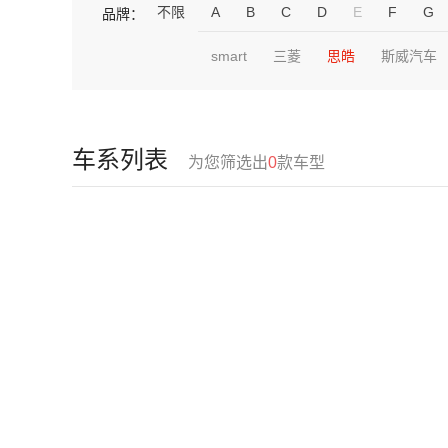
不限
A
B
C
D
E
F
G
品牌：
smart
三菱
思皓
斯威汽车
车系列表
为您筛选出
0
款车型