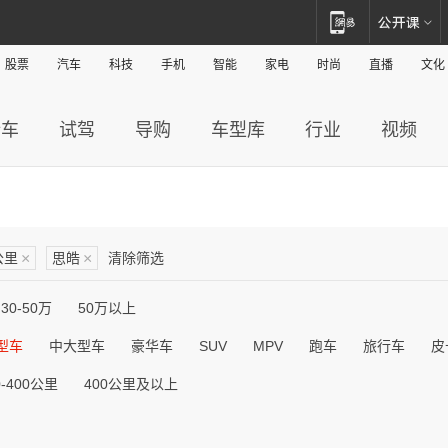
股票
汽车
科技
手机
智能
家电
时尚
直播
文化
新车
试驾
导购
车型库
行业
视频
公里
×
思皓
×
清除筛选
30-50万
50万以上
型车
中大型车
豪华车
SUV
MPV
跑车
旅行车
皮
0-400公里
400公里及以上