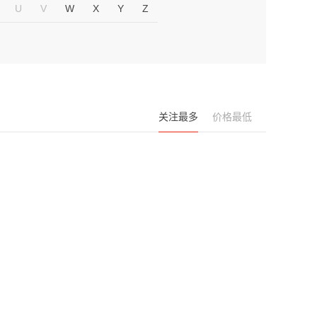
U
V
W
X
Y
Z
关注最多
价格最低