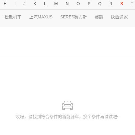
H
I
J
K
L
M
N
O
P
Q
R
S
T
松散机车
上汽MAXUS
SERES赛力斯
赛麟
陕西通家
哎呀，没找到符合条件的新能源车，换个条件再试试吧~