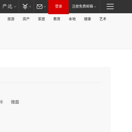
登录
注册免费邮箱
旅游
房产
家居
教育
本地
健康
艺术
卡
微面