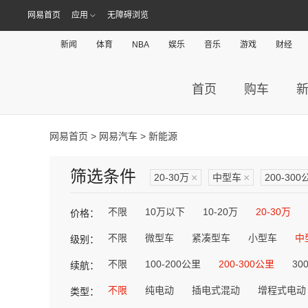
网易首页
应用
无障碍浏览
新闻
体育
NBA
娱乐
音乐
游戏
财经
首页
购车
网易首页
>
网易汽车
> 新能源
筛选条件
20-30万
×
中型车
×
200-300
不限
10万以下
10-20万
20-30万
价格：
不限
微型车
紧凑型车
小型车
中
级别：
不限
100-200公里
200-300公里
30
续航：
不限
纯电动
插电式混动
增程式电动
类型：