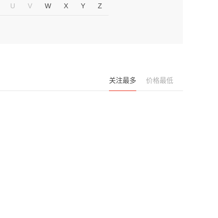
U
V
W
X
Y
Z
关注最多
价格最低