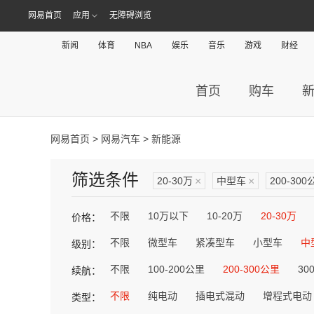
网易首页
应用
无障碍浏览
新闻
体育
NBA
娱乐
音乐
游戏
财经
首页
购车
网易首页
>
网易汽车
> 新能源
筛选条件
20-30万
×
中型车
×
200-300
不限
10万以下
10-20万
20-30万
价格：
不限
微型车
紧凑型车
小型车
中
级别：
不限
100-200公里
200-300公里
30
续航：
不限
纯电动
插电式混动
增程式电动
类型：