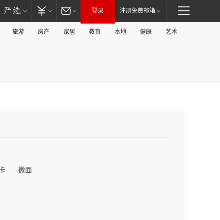
登录
注册免费邮箱
旅游
房产
家居
教育
本地
健康
艺术
卡
微面