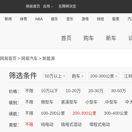
网易首页
应用
无障碍浏览
新闻
体育
NBA
娱乐
音乐
游戏
财经
股票
汽
首页
购车
新车
网易首页
>
网易汽车
> 新能源
筛选条件
50万以上
×
跑车
×
200-300公里
×
江
不限
10万以下
10-20万
20-30万
30-50万
价格：
不限
微型车
紧凑型车
小型车
中型车
中
级别：
不限
100-200公里
200-300公里
300-400公里
续航：
不限
纯电动
插电式混动
增程式电动
类型：