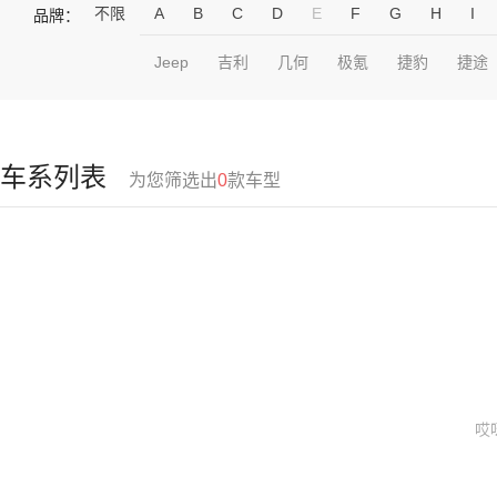
不限
A
B
C
D
E
F
G
H
I
品牌：
Jeep
吉利
几何
极氪
捷豹
捷途
车系列表
为您筛选出
0
款车型
哎