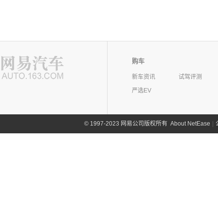
购车
新车资讯
试驾评测
严选EV
©
1997-2023 网易公司版权所有
About NetEase
|