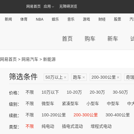
网易首页
应用
无障碍浏览
新闻
体育
NBA
娱乐
音乐
游戏
财经
股票
汽
首页
购车
新车
网易首页
>
网易汽车
> 新能源
筛选条件
50万以上
×
跑车
×
200-300公里
×
奇
不限
10万以下
10-20万
20-30万
30-50万
价格：
不限
微型车
紧凑型车
小型车
中型车
中
级别：
不限
100-200公里
200-300公里
300-400公里
续航：
不限
纯电动
插电式混动
增程式电动
类型：