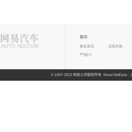
购车
新车资讯
试驾评测
严选EV
©
1997-2023 网易公司版权所有
About NetEase
|