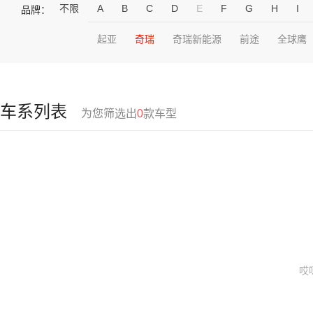
不限
A
B
C
D
E
F
G
H
I
品牌：
起亚
奇瑞
奇瑞新能源
前途
全球鹰
车系列表
为您筛选出
0
款车型
哎