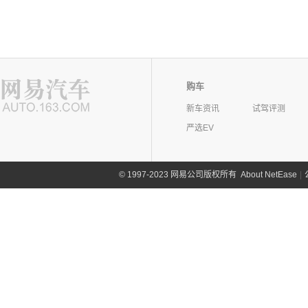
购车
新车资讯
试驾评测
严选EV
©
1997-2023 网易公司版权所有
About NetEase
|