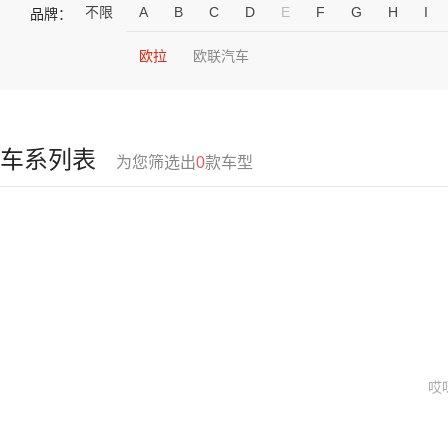
不限
A
B
C
D
E
F
G
H
I
品牌：
欧拉
欧联汽车
车系列表
为您筛选出
0
款车型
哎