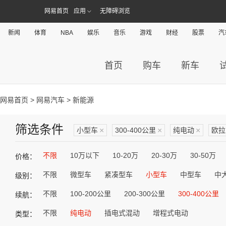
网易首页
应用
无障碍浏览
新闻
体育
NBA
娱乐
音乐
游戏
财经
股票
汽
首页
购车
新车
网易首页
>
网易汽车
> 新能源
筛选条件
小型车
×
300-400公里
×
纯电动
×
欧拉
不限
10万以下
10-20万
20-30万
30-50万
价格：
不限
微型车
紧凑型车
小型车
中型车
中
级别：
不限
100-200公里
200-300公里
300-400公里
续航：
不限
纯电动
插电式混动
增程式电动
类型：