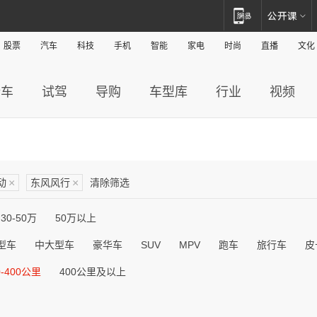
股票
汽车
科技
手机
智能
家电
时尚
直播
文化
新车
试驾
导购
车型库
行业
视频
动
×
东风风行
×
清除筛选
30-50万
50万以上
型车
中大型车
豪华车
SUV
MPV
跑车
旅行车
皮
0-400公里
400公里及以上