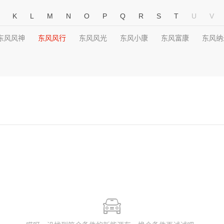
K
L
M
N
O
P
Q
R
S
T
U
V
东风风神
东风风行
东风风光
东风小康
东风富康
东风纳