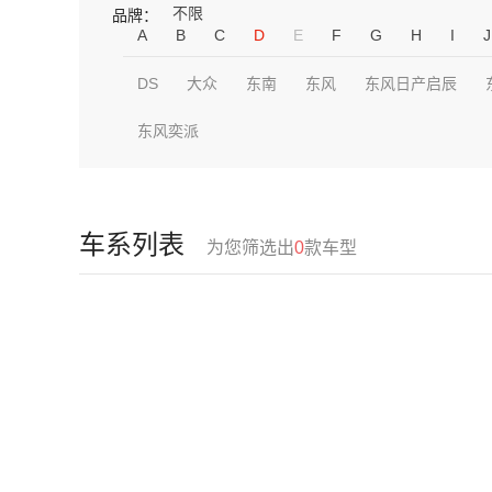
不限
品牌：
A
B
C
D
E
F
G
H
I
J
DS
大众
东南
东风
东风日产启辰
东风奕派
车系列表
为您筛选出
0
款车型