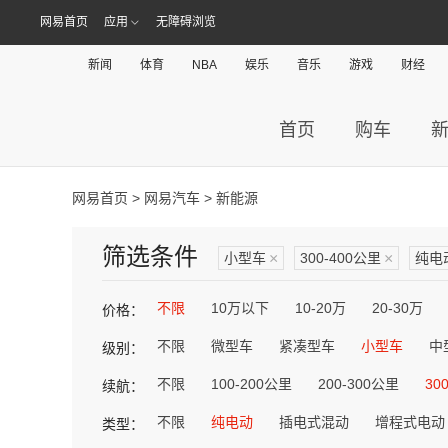
网易首页
应用
无障碍浏览
新闻
体育
NBA
娱乐
音乐
游戏
财经
首页
购车
网易首页
>
网易汽车
> 新能源
筛选条件
小型车
×
300-400公里
×
纯电
不限
10万以下
10-20万
20-30万
价格：
不限
微型车
紧凑型车
小型车
中
级别：
不限
100-200公里
200-300公里
30
续航：
不限
纯电动
插电式混动
增程式电动
类型：