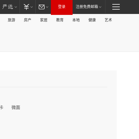
登录
注册免费邮箱
旅游
房产
家居
教育
本地
健康
艺术
卡
微面