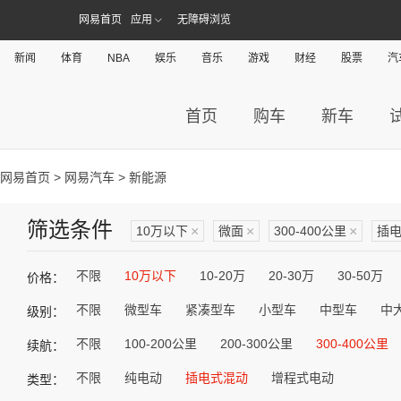
网易首页
应用
无障碍浏览
新闻
体育
NBA
娱乐
音乐
游戏
财经
股票
汽
首页
购车
新车
网易首页
>
网易汽车
> 新能源
筛选条件
10万以下
×
微面
×
300-400公里
×
插
不限
10万以下
10-20万
20-30万
30-50万
价格：
不限
微型车
紧凑型车
小型车
中型车
中
级别：
不限
100-200公里
200-300公里
300-400公里
续航：
不限
纯电动
插电式混动
增程式电动
类型：