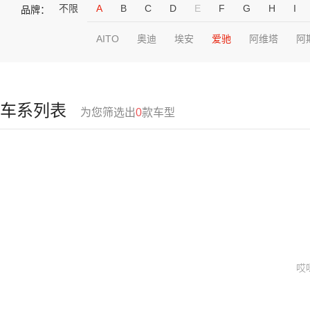
不限
A
B
C
D
E
F
G
H
I
品牌：
AITO
奥迪
埃安
爱驰
阿维塔
阿
车系列表
为您筛选出
0
款车型
哎