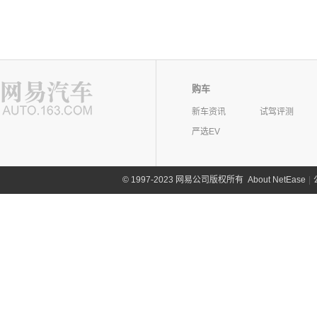
购车
新车资讯
试驾评测
严选EV
©
1997-2023 网易公司版权所有
About NetEase
|