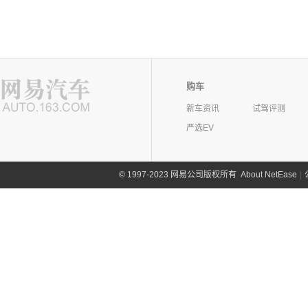
购车
新车资讯
试驾评测
严选EV
©
1997-2023 网易公司版权所有
About NetEase
|