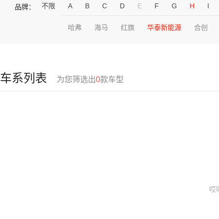
不限
A
B
C
D
E
F
G
H
I
品牌：
哈弗
海马
红旗
华泰新能源
合创
车系列表
为您筛选出
0
款车型
哎