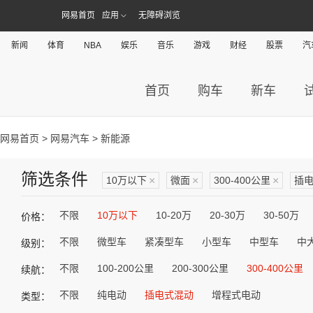
网易首页
应用
无障碍浏览
新闻
体育
NBA
娱乐
音乐
游戏
财经
股票
汽
首页
购车
新车
网易首页
>
网易汽车
> 新能源
筛选条件
10万以下
×
微面
×
300-400公里
×
插
不限
10万以下
10-20万
20-30万
30-50万
价格：
不限
微型车
紧凑型车
小型车
中型车
中
级别：
不限
100-200公里
200-300公里
300-400公里
续航：
不限
纯电动
插电式混动
增程式电动
类型：