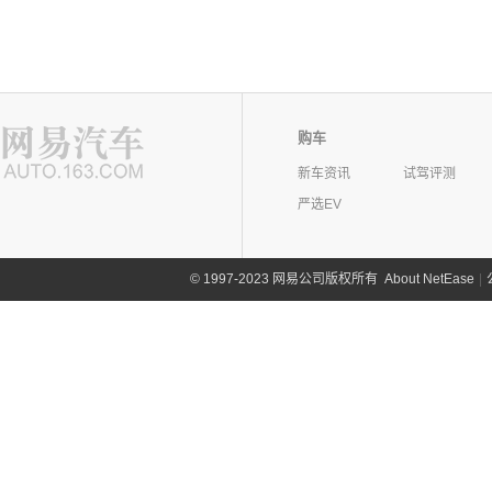
购车
新车资讯
试驾评测
严选EV
©
1997-2023 网易公司版权所有
About NetEase
|