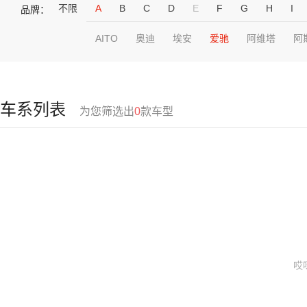
不限
A
B
C
D
E
F
G
H
I
品牌：
AITO
奥迪
埃安
爱驰
阿维塔
阿
车系列表
为您筛选出
0
款车型
哎