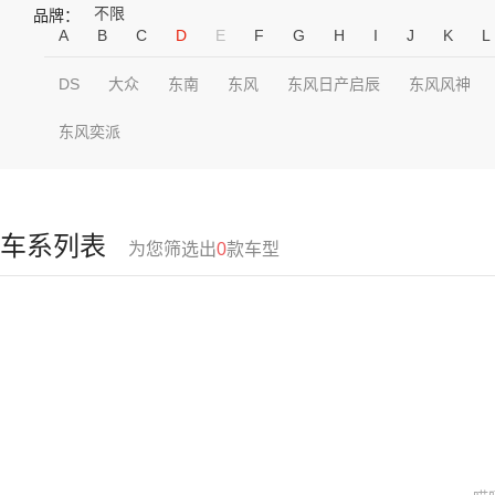
不限
品牌：
A
B
C
D
E
F
G
H
I
J
K
L
DS
大众
东南
东风
东风日产启辰
东风风神
东风奕派
车系列表
为您筛选出
0
款车型