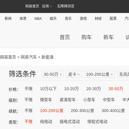
网易首页
应用
无障碍浏览
新闻
体育
NBA
娱乐
音乐
游戏
财经
股票
汽
首页
购车
新车
网易首页
>
网易汽车
> 新能源
筛选条件
30-50万
×
皮卡
×
100-200公里
×
东风
不限
10万以下
10-20万
20-30万
30-50万
价格：
不限
微型车
紧凑型车
小型车
中型车
中
级别：
不限
100-200公里
200-300公里
300-400公里
续航：
不限
纯电动
插电式混动
增程式电动
类型：