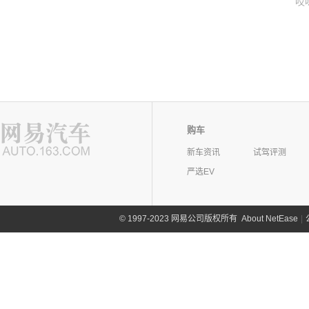
哎
购车
新车资讯
试驾评测
严选EV
©
1997-2023 网易公司版权所有
About NetEase
|