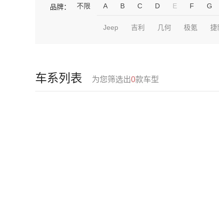
不限
A
B
C
D
E
F
G
品牌：
Jeep
吉利
几何
极氪
捷
车系列表
为您筛选出
0
款车型