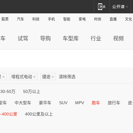
股票
汽车
科技
手机
智能
家电
时尚
直播
文化
新车
试驾
导购
车型库
行业
视频
里
×
增程式电动
×
捷途
×
清除筛选
30-50万
50万以上
型车
中大型车
豪华车
SUV
MPV
跑车
旅行车
皮
0-400公里
400公里及以上