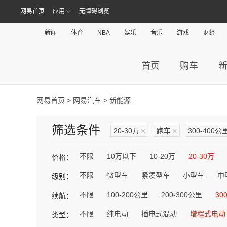
网易首页
应用
无障碍浏览
新闻
体育
NBA
娱乐
音乐
游戏
财经
首页
购车
网易首页
>
网易汽车
> 新能源
筛选条件
20-30万
×
跑车
×
300-400公
不限
10万以下
10-20万
20-30万
价格：
不限
微型车
紧凑型车
小型车
中
级别：
不限
100-200公里
200-300公里
30
续航：
不限
纯电动
插电式混动
增程式电动
类型：