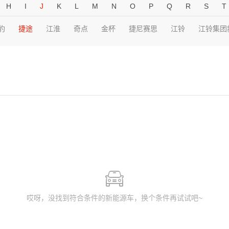
H
I
J
K
L
M
N
O
P
Q
R
S
T
豹
捷途
江淮
奇点
金杯
捷尼赛思
江铃
江铃集团
哎呀，没找到符合条件的新能源车，换个条件再试试吧~