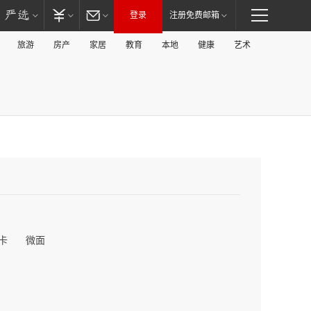
登录
注册免费邮箱
旅游
房产
家居
教育
本地
健康
艺术
卡
微面