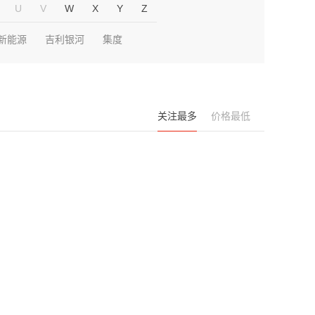
U
V
W
X
Y
Z
新能源
吉利银河
集度
关注最多
价格最低