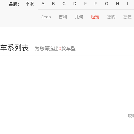
不限
A
B
C
D
E
F
G
H
I
品牌：
Jeep
吉利
几何
极氪
捷豹
捷途
车系列表
为您筛选出
0
款车型
哎