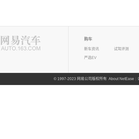
购车
新车资讯
试驾评测
严选EV
©
1997-2023 网易公司版权所有
About NetEase
|