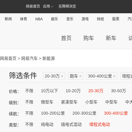
网易首页
应用
无障碍浏览
新闻
体育
NBA
娱乐
音乐
游戏
财经
股票
汽
首页
购车
新车
网易首页
>
网易汽车
> 新能源
筛选条件
20-30万
×
跑车
×
300-400公里
×
增程
不限
10万以下
10-20万
20-30万
30-50万
价格：
不限
微型车
紧凑型车
小型车
中型车
中
级别：
不限
100-200公里
200-300公里
300-400公里
续航：
不限
纯电动
插电式混动
增程式电动
类型：