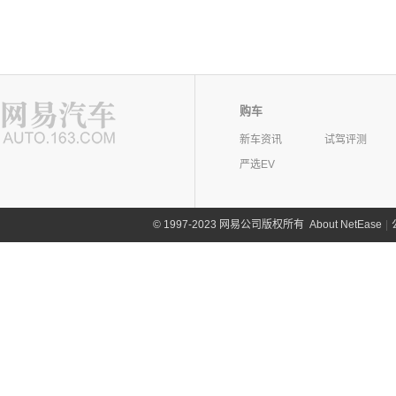
购车
新车资讯
试驾评测
严选EV
©
1997-2023 网易公司版权所有
About NetEase
|