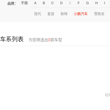
不限
A
B
C
D
E
F
G
H
I
品牌：
现代
星途
新特
小鹏汽车
雪铁龙
车系列表
为您筛选出
0
款车型
哎