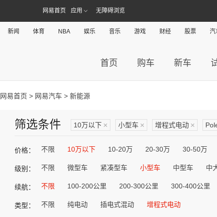
网易首页
应用
无障碍浏览
新闻
体育
NBA
娱乐
音乐
游戏
财经
股票
汽
首页
购车
新车
网易首页
>
网易汽车
> 新能源
筛选条件
10万以下
×
小型车
×
增程式电动
×
Pol
不限
10万以下
10-20万
20-30万
30-50万
价格：
不限
微型车
紧凑型车
小型车
中型车
中
级别：
不限
100-200公里
200-300公里
300-400公里
续航：
不限
纯电动
插电式混动
增程式电动
类型：