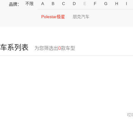
不限
A
B
C
D
E
F
G
H
I
品牌：
Polestar极星
朋克汽车
车系列表
为您筛选出
0
款车型
哎