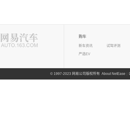
购车
新车资讯
试驾评测
严选EV
©
1997-2023 网易公司版权所有
About NetEase
|