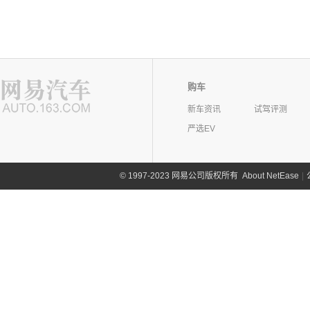
购车
新车资讯
试驾评测
严选EV
©
1997-2023 网易公司版权所有
About NetEase
|