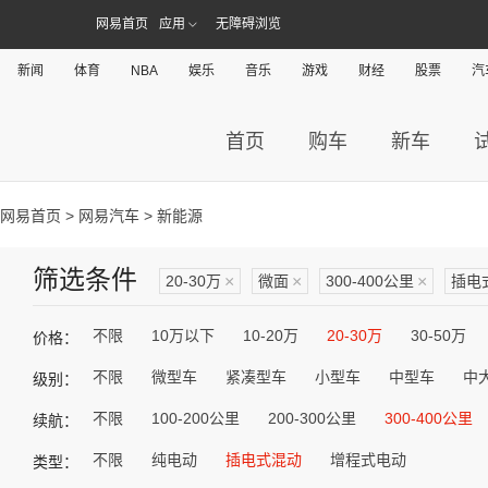
网易首页
应用
无障碍浏览
新闻
体育
NBA
娱乐
音乐
游戏
财经
股票
汽
首页
购车
新车
网易首页
>
网易汽车
> 新能源
筛选条件
20-30万
×
微面
×
300-400公里
×
插电
不限
10万以下
10-20万
20-30万
30-50万
价格：
不限
微型车
紧凑型车
小型车
中型车
中
级别：
不限
100-200公里
200-300公里
300-400公里
续航：
不限
纯电动
插电式混动
增程式电动
类型：