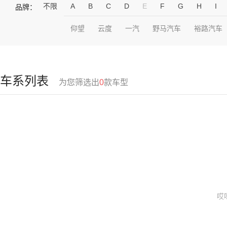
不限
A
B
C
D
E
F
G
H
I
品牌：
仰望
云度
一汽
野马汽车
裕路汽车
车系列表
为您筛选出
0
款车型
哎