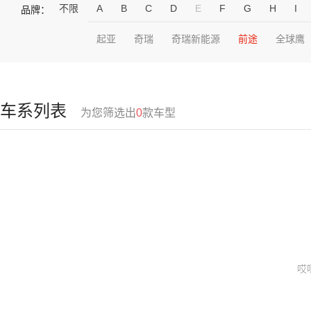
不限
A
B
C
D
E
F
G
H
I
品牌：
起亚
奇瑞
奇瑞新能源
前途
全球鹰
车系列表
为您筛选出
0
款车型
哎