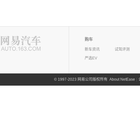
购车
新车资讯
试驾评测
严选EV
©
1997-2023 网易公司版权所有
About NetEase
|