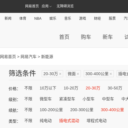
网易首页
应用
无障碍浏览
新闻
体育
NBA
娱乐
音乐
游戏
财经
股票
汽
首页
购车
新车
网易首页
>
网易汽车
> 新能源
筛选条件
20-30万
×
微面
×
300-400公里
×
插电
不限
10万以下
10-20万
20-30万
30-50万
价格：
不限
微型车
紧凑型车
小型车
中型车
中
级别：
不限
100-200公里
200-300公里
300-400公里
续航：
不限
纯电动
插电式混动
增程式电动
类型：