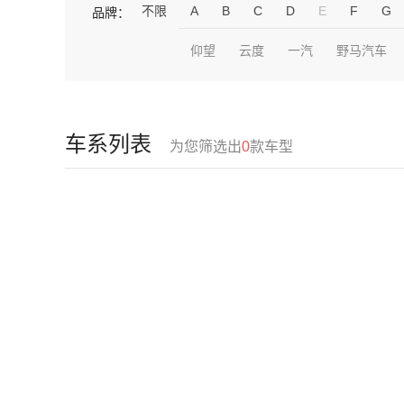
不限
A
B
C
D
E
F
G
品牌：
仰望
云度
一汽
野马汽车
车系列表
为您筛选出
0
款车型