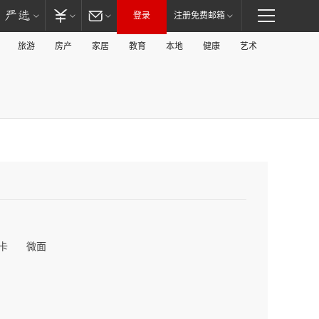
登录
注册免费邮箱
旅游
房产
家居
教育
本地
健康
艺术
卡
微面