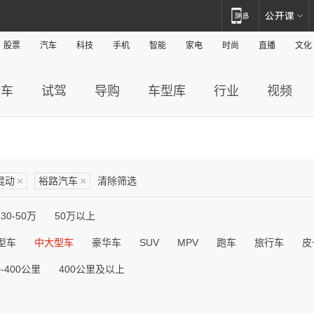
股票
汽车
科技
手机
智能
家电
时尚
直播
文化
新车
试驾
导购
车型库
行业
视频
混动
×
裕路汽车
×
清除筛选
30-50万
50万以上
型车
中大型车
豪华车
SUV
MPV
跑车
旅行车
皮
0-400公里
400公里及以上