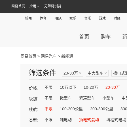
网易首页
应用
无障碍浏览
新闻
体育
NBA
娱乐
音乐
游戏
财经
首页
购车
网易首页
>
网易汽车
> 新能源
筛选条件
20-30万
×
中大型车
×
插电式
不限
10万以下
10-20万
20-30万
价格：
不限
微型车
紧凑型车
小型车
中
级别：
不限
100-200公里
200-300公里
30
续航：
不限
纯电动
插电式混动
增程式电动
类型：