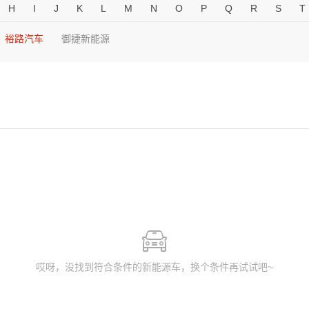
H
I
J
K
L
M
N
O
P
Q
R
S
T
裕路汽车
御捷新能源
哎呀，没找到符合条件的新能源车，换个条件再试试吧~