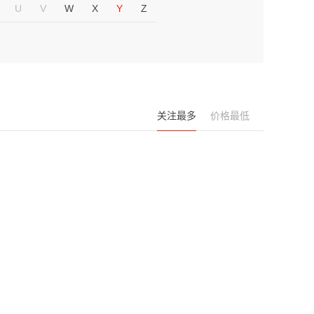
U
V
W
X
Y
Z
关注最多
价格最低