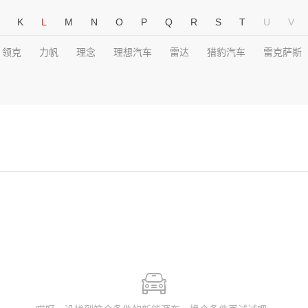
K
L
M
N
O
P
Q
R
S
T
U
V
领克
力帆
理念
理想汽车
雷达
猎豹汽车
雷克萨斯