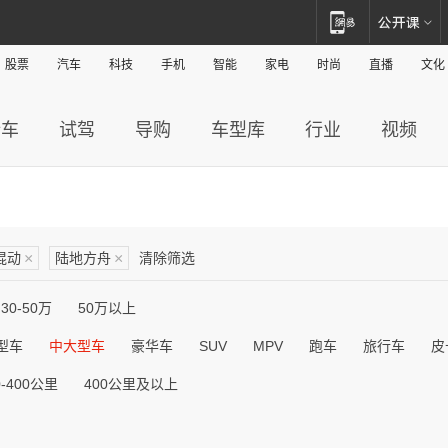
股票
汽车
科技
手机
智能
家电
时尚
直播
文化
新车
试驾
导购
车型库
行业
视频
混动
×
陆地方舟
×
清除筛选
30-50万
50万以上
型车
中大型车
豪华车
SUV
MPV
跑车
旅行车
皮
0-400公里
400公里及以上