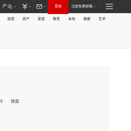
登录
注册免费邮箱
旅游
房产
家居
教育
本地
健康
艺术
卡
微面