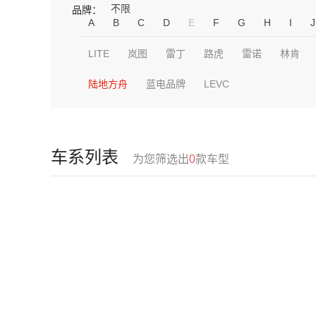
不限
品牌：
A
B
C
D
E
F
G
H
I
J
LITE
岚图
雷丁
路虎
雷诺
林肯
陆地方舟
蓝电品牌
LEVC
车系列表
为您筛选出
0
款车型