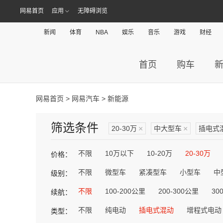
网易首页
应用
无障碍浏览
新闻
体育
NBA
娱乐
音乐
游戏
财经
首页
购车
网易首页
>
网易汽车
> 新能源
筛选条件
20-30万
×
中大型车
×
插电式
不限
10万以下
10-20万
20-30万
价格：
不限
微型车
紧凑型车
小型车
中
级别：
不限
100-200公里
200-300公里
30
续航：
不限
纯电动
插电式混动
增程式电动
类型：