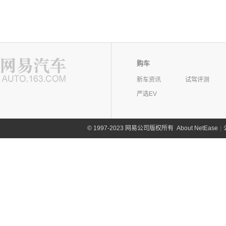
购车
新车资讯
试驾评测
严选EV
©
1997-2023 网易公司版权所有
About NetEase
|