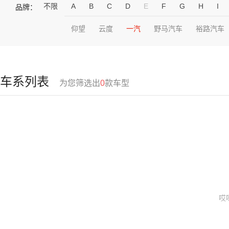
不限
A
B
C
D
E
F
G
H
I
品牌：
仰望
云度
一汽
野马汽车
裕路汽车
车系列表
为您筛选出
0
款车型
哎