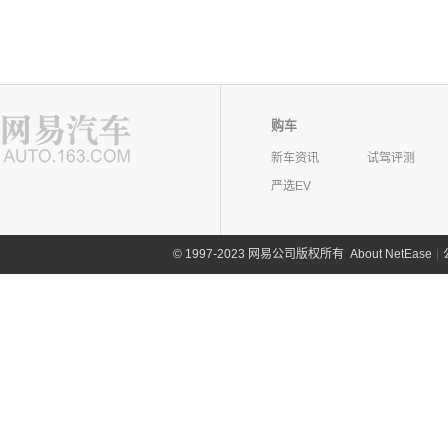
购车
新车资讯
试驾评测
严选EV
©
1997-2023 网易公司版权所有
About NetEase
|