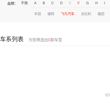
不限
A
B
C
D
E
F
G
H
I
品牌：
丰田
福特
飞凡汽车
法拉利
福田
车系列表
为您筛选出
0
款车型
哎