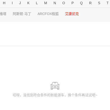
H
I
J
K
L
M
N
O
P
Q
R
S
T
维塔
阿斯顿·马丁
ARCFOX极狐
艾康尼克
哎呀，没找到符合条件的新能源车，换个条件再试试吧~