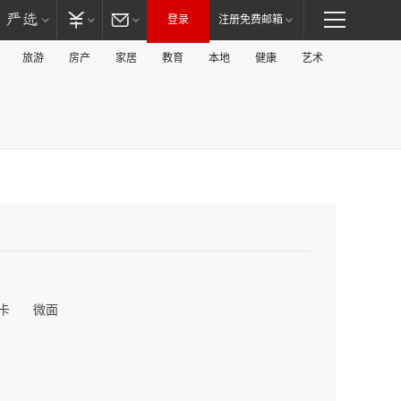
登录
注册免费邮箱
旅游
房产
家居
教育
本地
健康
艺术
卡
微面