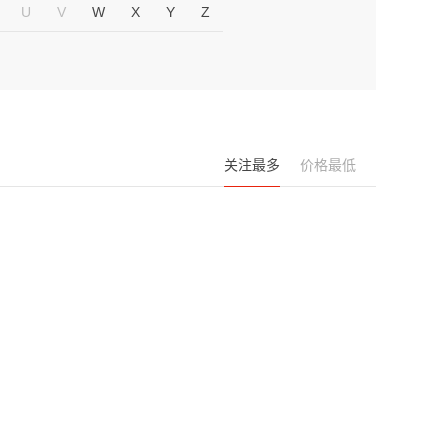
U
V
W
X
Y
Z
关注最多
价格最低