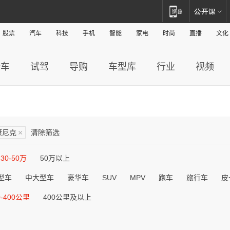
股票
汽车
科技
手机
智能
家电
时尚
直播
文化
新车
试驾
导购
车型库
行业
视频
康尼克
×
清除筛选
30-50万
50万以上
型车
中大型车
豪华车
SUV
MPV
跑车
旅行车
皮
0-400公里
400公里及以上