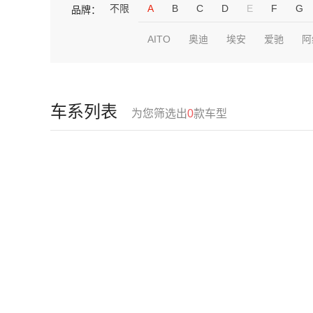
不限
A
B
C
D
E
F
G
品牌：
AITO
奥迪
埃安
爱驰
阿
车系列表
为您筛选出
0
款车型