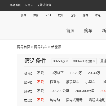
网易首页
应用
无障碍浏览
新闻
体育
NBA
娱乐
音乐
游戏
财经
首页
购车
网易首页
>
网易汽车
> 新能源
筛选条件
30-50万
×
300-400公里
×
艾
不限
10万以下
10-20万
20-30万
价格：
不限
微型车
紧凑型车
小型车
中
级别：
不限
100-200公里
200-300公里
30
续航：
不限
纯电动
插电式混动
增程式电动
类型：