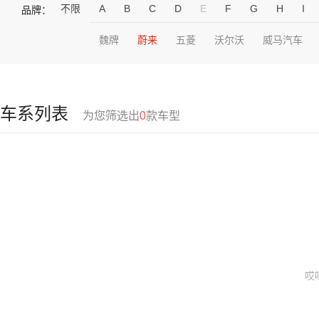
不限
A
B
C
D
E
F
G
H
I
品牌：
魏牌
蔚来
五菱
沃尔沃
威马汽车
车系列表
为您筛选出
0
款车型
哎