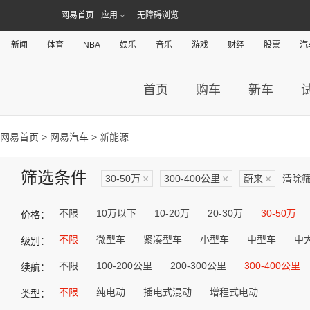
网易首页
应用
无障碍浏览
新闻
体育
NBA
娱乐
音乐
游戏
财经
股票
汽
首页
购车
新车
网易首页
>
网易汽车
> 新能源
筛选条件
30-50万
×
300-400公里
×
蔚来
×
清除
不限
10万以下
10-20万
20-30万
30-50万
价格：
不限
微型车
紧凑型车
小型车
中型车
中
级别：
不限
100-200公里
200-300公里
300-400公里
续航：
不限
纯电动
插电式混动
增程式电动
类型：