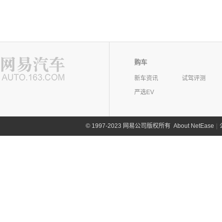
购车
新车资讯
试驾评测
严选EV
©
1997-2023 网易公司版权所有
About NetEase
|