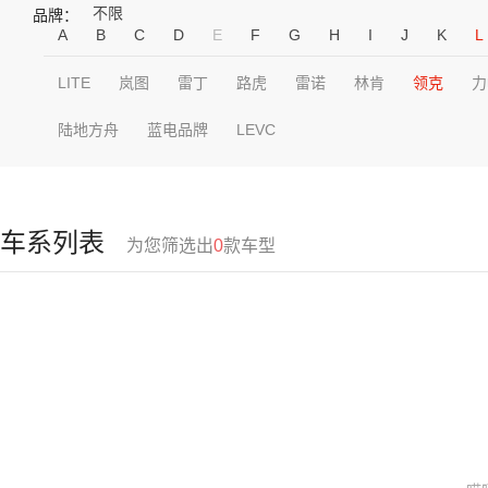
不限
品牌：
A
B
C
D
E
F
G
H
I
J
K
L
LITE
岚图
雷丁
路虎
雷诺
林肯
领克
力
陆地方舟
蓝电品牌
LEVC
车系列表
为您筛选出
0
款车型