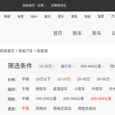
网易首页
应用
无障碍浏览
新闻
体育
NBA
娱乐
音乐
游戏
财经
股票
汽
首页
购车
新车
网易首页
>
网易汽车
> 新能源
筛选条件
10-20万
×
旅行车
×
300-400公里
×
领
不限
10万以下
10-20万
20-30万
30-50万
价格：
不限
微型车
紧凑型车
小型车
中型车
中
级别：
不限
100-200公里
200-300公里
300-400公里
续航：
不限
纯电动
插电式混动
增程式电动
类型：