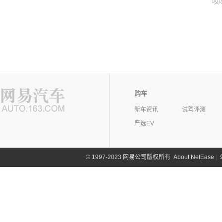
哎
购车
新车资讯
试驾评测
严选EV
©
1997-2023 网易公司版权所有
About NetEase
|