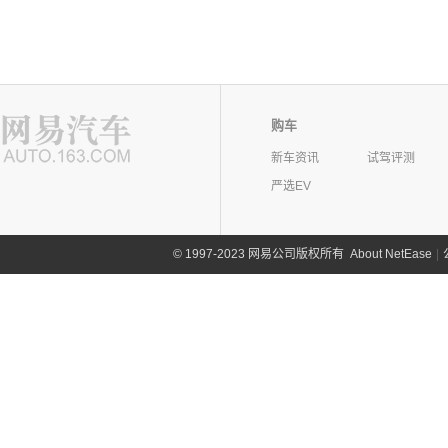
购车
新车资讯
试驾评测
严选EV
©
1997-2023 网易公司版权所有
About NetEase
|