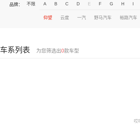
不限
A
B
C
D
E
F
G
H
I
品牌：
仰望
云度
一汽
野马汽车
裕路汽车
车系列表
为您筛选出
0
款车型
哎