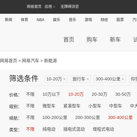
网易首页
应用
无障碍浏览
新闻
体育
NBA
娱乐
音乐
游戏
财经
股票
汽
首页
购车
新车
网易首页
>
网易汽车
> 新能源
筛选条件
10-20万
×
旅行车
×
300-400公里
×
仰
不限
10万以下
10-20万
20-30万
30-50万
价格：
不限
微型车
紧凑型车
小型车
中型车
中
级别：
不限
100-200公里
200-300公里
300-400公里
续航：
不限
纯电动
插电式混动
增程式电动
类型：