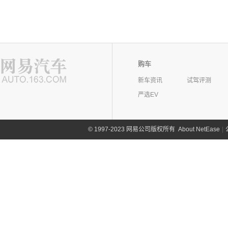
购车
新车资讯
试驾评测
严选EV
©
1997-2023 网易公司版权所有
About NetEase
|