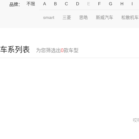
不限
A
B
C
D
E
F
G
H
I
品牌：
smart
三菱
思皓
斯威汽车
松散机车
车系列表
为您筛选出
0
款车型
哎