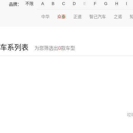
不限
A
B
C
D
E
F
G
H
I
品牌：
中华
众泰
正道
智己汽车
之诺
车系列表
为您筛选出
0
款车型
哎