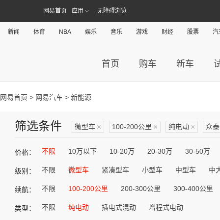
网易首页
应用
无障碍浏览
新闻
体育
NBA
娱乐
音乐
游戏
财经
股票
汽
首页
购车
新车
网易首页
>
网易汽车
> 新能源
筛选条件
微型车
×
100-200公里
×
纯电动
×
众泰
不限
10万以下
10-20万
20-30万
30-50万
价格：
不限
微型车
紧凑型车
小型车
中型车
中
级别：
不限
100-200公里
200-300公里
300-400公里
续航：
不限
纯电动
插电式混动
增程式电动
类型：