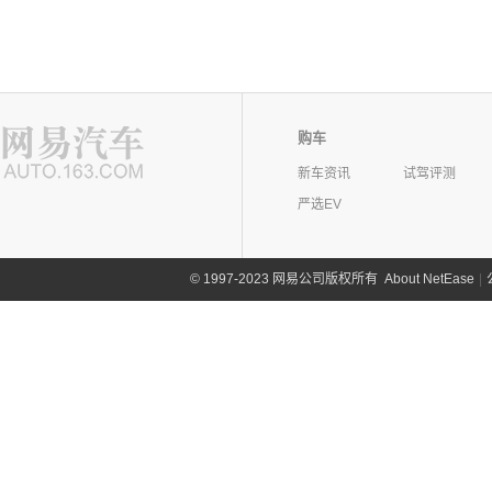
购车
新车资讯
试驾评测
严选EV
©
1997-2023 网易公司版权所有
About NetEase
|