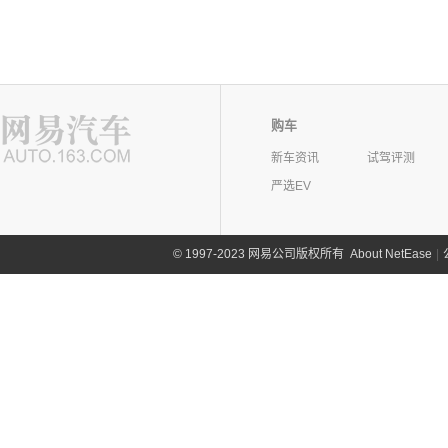
购车
新车资讯
试驾评测
严选EV
©
1997-2023 网易公司版权所有
About NetEase
|