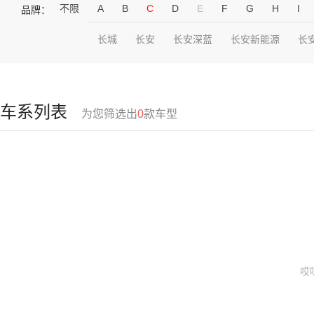
不限
A
B
C
D
E
F
G
H
I
品牌：
长城
长安
长安深蓝
长安新能源
长
车系列表
为您筛选出
0
款车型
哎