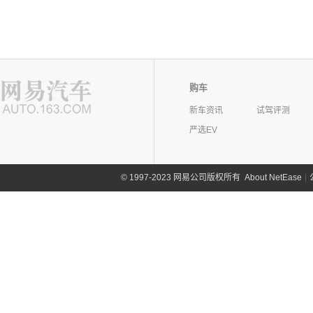
购车
新车资讯
试驾评测
严选EV
©
1997-2023 网易公司版权所有
About NetEase
|