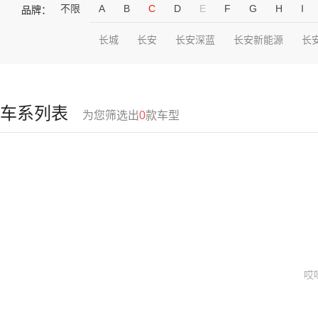
不限
A
B
C
D
E
F
G
H
I
品牌：
长城
长安
长安深蓝
长安新能源
长
车系列表
为您筛选出
0
款车型
哎