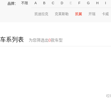
不限
A
B
C
D
E
F
G
H
I
品牌：
凯迪拉克
克莱斯勒
凯翼
开瑞
卡威
车系列表
为您筛选出
0
款车型
哎