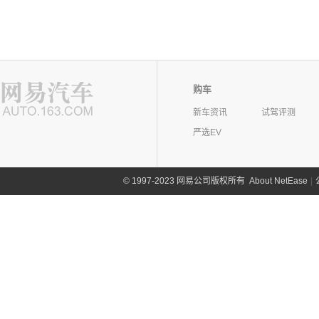
购车
新车资讯
试驾评测
严选EV
©
1997-2023 网易公司版权所有
About NetEase
|