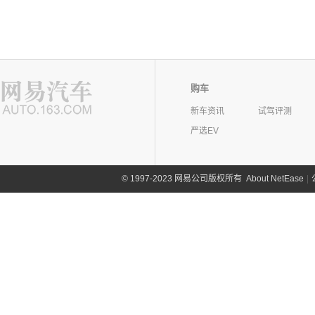
购车
新车资讯
试驾评测
严选EV
©
1997-2023 网易公司版权所有
About NetEase
|