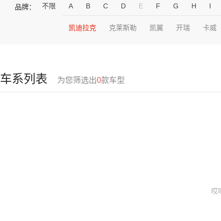
不限
A
B
C
D
E
F
G
H
I
品牌：
凯迪拉克
克莱斯勒
凯翼
开瑞
卡威
车系列表
为您筛选出
0
款车型
哎