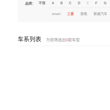
不限
A
B
C
D
E
F
G
品牌：
smart
三菱
思皓
斯威汽车
车系列表
为您筛选出
0
款车型