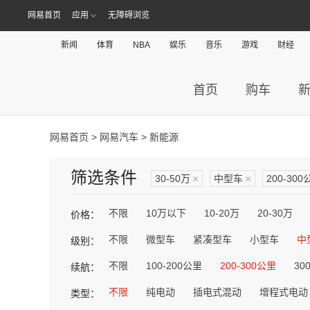
网易首页
应用
无障碍浏览
新闻
体育
NBA
娱乐
音乐
游戏
财经
首页
购车
网易首页
>
网易汽车
> 新能源
筛选条件
30-50万
×
中型车
×
200-300
不限
10万以下
10-20万
20-30万
价格：
不限
微型车
紧凑型车
小型车
中
级别：
不限
100-200公里
200-300公里
30
续航：
不限
纯电动
插电式混动
增程式电动
类型：