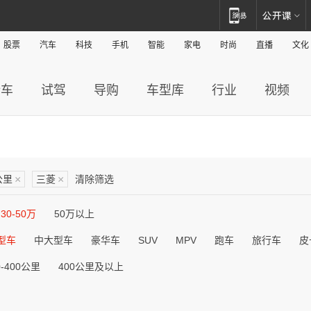
股票
汽车
科技
手机
智能
家电
时尚
直播
文化
新车
试驾
导购
车型库
行业
视频
公里
×
三菱
×
清除筛选
30-50万
50万以上
型车
中大型车
豪华车
SUV
MPV
跑车
旅行车
皮
0-400公里
400公里及以上