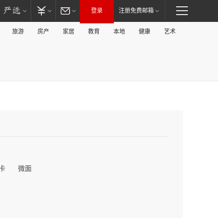
登录
注册免费邮箱
旅游
房产
家居
教育
本地
健康
艺术
卡
微面