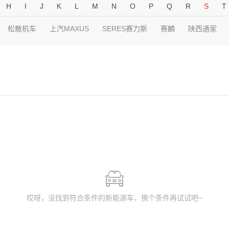
H
I
J
K
L
M
N
O
P
Q
R
S
T
松散机车
上汽MAXUS
SERES赛力斯
赛麟
陕西通家
哎呀，没找到符合条件的新能源车，换个条件再试试吧~