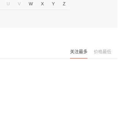
U
V
W
X
Y
Z
关注最多
价格最低