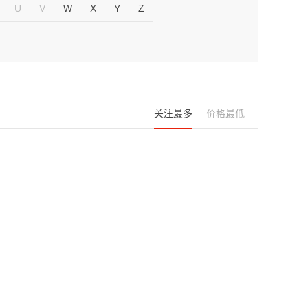
U
V
W
X
Y
Z
关注最多
价格最低