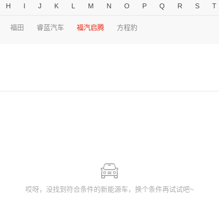
H
I
J
K
L
M
N
O
P
Q
R
S
T
福田
睿蓝汽车
福汽启腾
方程豹
哎呀，没找到符合条件的新能源车，换个条件再试试吧~