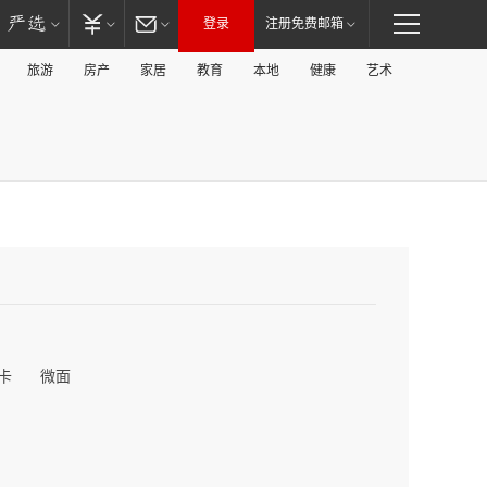
登录
注册免费邮箱
旅游
房产
家居
教育
本地
健康
艺术
卡
微面