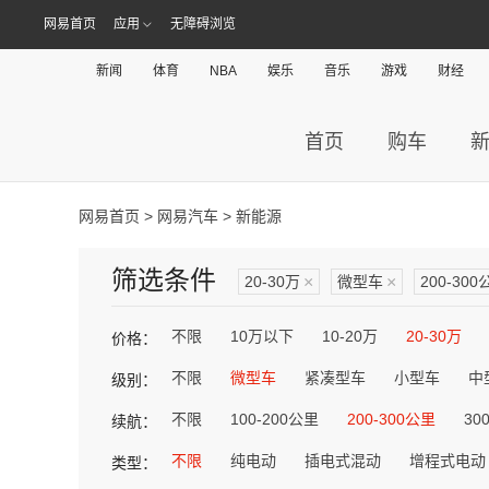
网易首页
应用
无障碍浏览
新闻
体育
NBA
娱乐
音乐
游戏
财经
首页
购车
网易首页
>
网易汽车
> 新能源
筛选条件
20-30万
×
微型车
×
200-300
不限
10万以下
10-20万
20-30万
价格：
不限
微型车
紧凑型车
小型车
中
级别：
不限
100-200公里
200-300公里
30
续航：
不限
纯电动
插电式混动
增程式电动
类型：