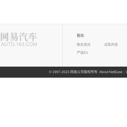
购车
新车资讯
试驾评测
严选EV
©
1997-2023 网易公司版权所有
About NetEase
|