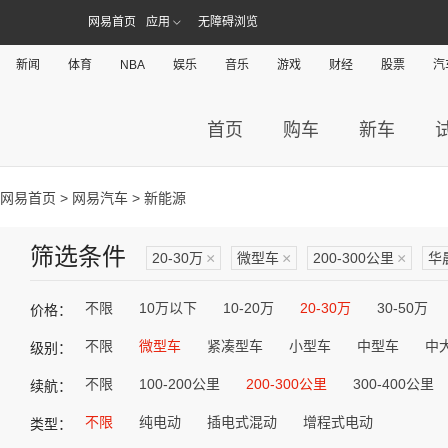
网易首页
应用
无障碍浏览
新闻
体育
NBA
娱乐
音乐
游戏
财经
股票
汽
首页
购车
新车
网易首页
>
网易汽车
> 新能源
筛选条件
20-30万
×
微型车
×
200-300公里
×
华
不限
10万以下
10-20万
20-30万
30-50万
价格：
不限
微型车
紧凑型车
小型车
中型车
中
级别：
不限
100-200公里
200-300公里
300-400公里
续航：
不限
纯电动
插电式混动
增程式电动
类型：