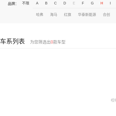
不限
A
B
C
D
E
F
G
H
I
品牌：
哈弗
海马
红旗
华泰新能源
合创
车系列表
为您筛选出
0
款车型
哎