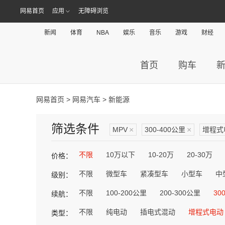
网易首页
应用
无障碍浏览
新闻
体育
NBA
娱乐
音乐
游戏
财经
首页
购车
网易首页
>
网易汽车
> 新能源
筛选条件
MPV
×
300-400公里
×
增程式
不限
10万以下
10-20万
20-30万
价格：
不限
微型车
紧凑型车
小型车
中
级别：
不限
100-200公里
200-300公里
30
续航：
不限
纯电动
插电式混动
增程式电动
类型：