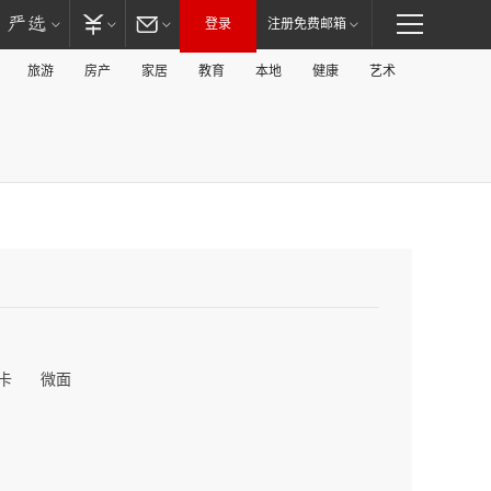
登录
注册免费邮箱
旅游
房产
家居
教育
本地
健康
艺术
卡
微面