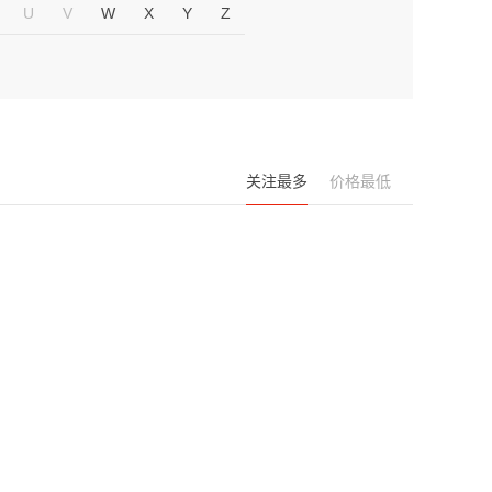
U
V
W
X
Y
Z
关注最多
价格最低