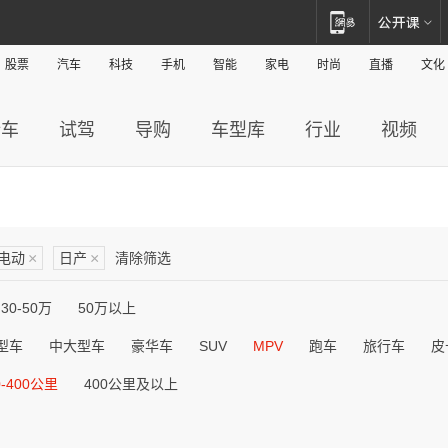
股票
汽车
科技
手机
智能
家电
时尚
直播
文化
新车
试驾
导购
车型库
行业
视频
电动
×
日产
×
清除筛选
30-50万
50万以上
型车
中大型车
豪华车
SUV
MPV
跑车
旅行车
皮
0-400公里
400公里及以上