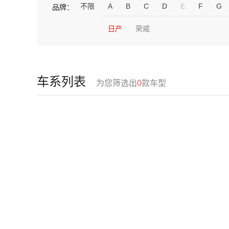
不限
A
B
C
D
E
F
G
品牌：
日产
荣威
车系列表
为您筛选出
0
款车型