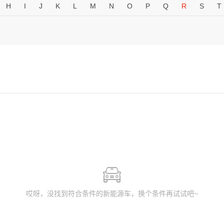
H
I
J
K
L
M
N
O
P
Q
R
S
T
哎呀，没找到符合条件的新能源车，换个条件再试试吧~