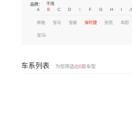
不限
品牌：
A
B
C
D
E
F
G
H
I
J
奔驰
宝马
宝骏
保时捷
别克
本田
宝马i
车系列表
为您筛选出
0
款车型