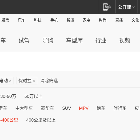
股票
汽车
科技
手机
智能
家电
时尚
直播
文化
新车
试驾
导购
车型库
行业
视频
电动
×
保时捷
×
清除筛选
30-50万
50万以上
型车
中大型车
豪华车
SUV
MPV
跑车
旅行车
皮
0-400公里
400公里及以上