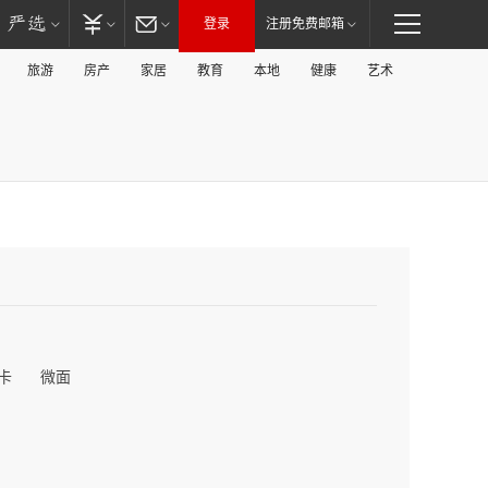
登录
注册免费邮箱
旅游
房产
家居
教育
本地
健康
艺术
卡
微面