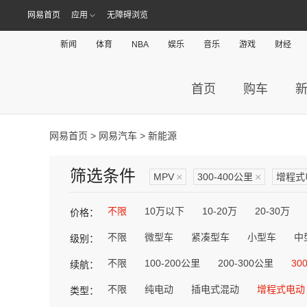
网易首页
应用
无障碍浏览
新闻
体育
NBA
娱乐
音乐
游戏
财经
首页
购车
网易首页
>
网易汽车
> 新能源
筛选条件
MPV
×
300-400公里
×
增程式
不限
10万以下
10-20万
20-30万
价格：
不限
微型车
紧凑型车
小型车
中
级别：
不限
100-200公里
200-300公里
30
续航：
不限
纯电动
插电式混动
增程式电动
类型：