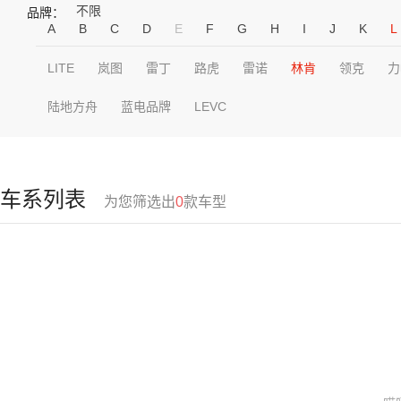
不限
品牌：
A
B
C
D
E
F
G
H
I
J
K
L
LITE
岚图
雷丁
路虎
雷诺
林肯
领克
力
陆地方舟
蓝电品牌
LEVC
车系列表
为您筛选出
0
款车型