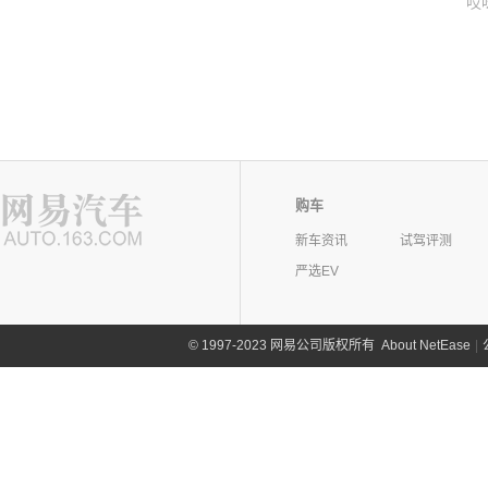
哎
购车
新车资讯
试驾评测
严选EV
©
1997-2023 网易公司版权所有
About NetEase
|