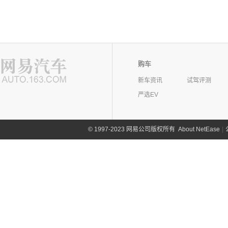
购车
新车资讯
试驾评测
严选EV
©
1997-2023 网易公司版权所有
About NetEase
|