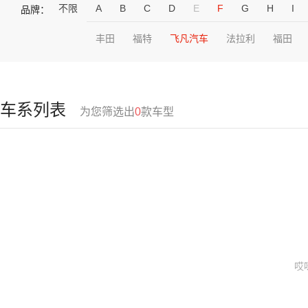
不限
A
B
C
D
E
F
G
H
I
品牌：
丰田
福特
飞凡汽车
法拉利
福田
车系列表
为您筛选出
0
款车型
哎