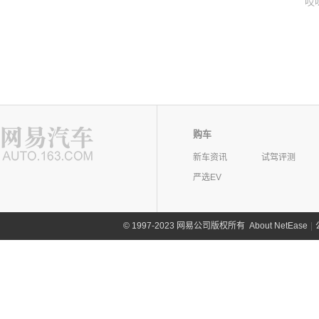
哎
购车
新车资讯
试驾评测
严选EV
©
1997-2023 网易公司版权所有
About NetEase
|