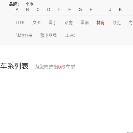
不限
品牌：
A
B
C
D
E
F
G
H
I
J
K
L
LITE
岚图
雷丁
路虎
雷诺
林肯
领克
力
陆地方舟
蓝电品牌
LEVC
车系列表
为您筛选出
0
款车型