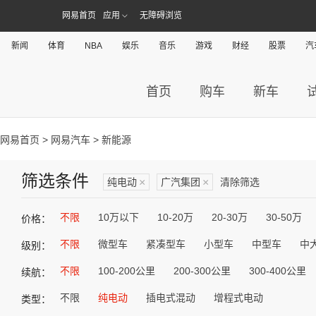
网易首页
应用
无障碍浏览
新闻
体育
NBA
娱乐
音乐
游戏
财经
股票
汽
首页
购车
新车
网易首页
>
网易汽车
> 新能源
筛选条件
纯电动
×
广汽集团
×
清除筛选
不限
10万以下
10-20万
20-30万
30-50万
价格：
不限
微型车
紧凑型车
小型车
中型车
中
级别：
不限
100-200公里
200-300公里
300-400公里
续航：
不限
纯电动
插电式混动
增程式电动
类型：