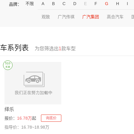
不限
A
B
C
D
E
F
G
H
I
品牌：
观致
广汽传祺
广汽集团
高合汽车
车系列表
为您筛选出
1
款车型
510
KM
绎乐
报价：
16.78万
起
询底价
指导价：16.78~18.98万