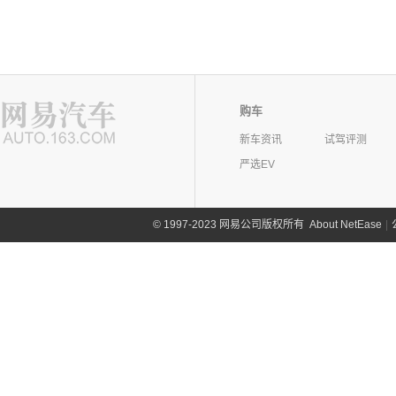
购车
新车资讯
试驾评测
严选EV
©
1997-2023 网易公司版权所有
About NetEase
|