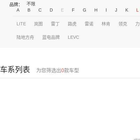
不限
品牌：
A
B
C
D
E
F
G
H
I
J
K
L
LITE
岚图
雷丁
路虎
雷诺
林肯
领克
力
陆地方舟
蓝电品牌
LEVC
车系列表
为您筛选出
0
款车型