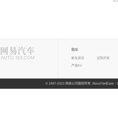
哎
购车
新车资讯
试驾评测
严选EV
©
1997-2023 网易公司版权所有
About NetEase
|